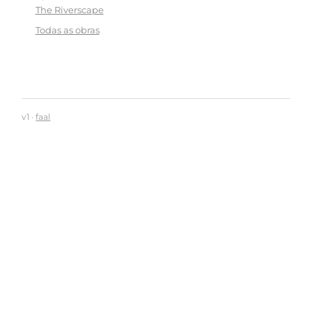
The Riverscape
Todas as obras
v1 ·
faal