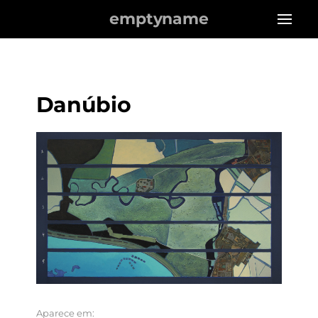
emptyname
Danúbio
Aparece em: