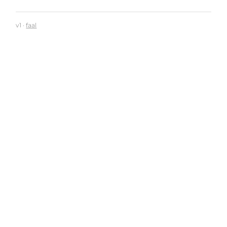
v1 ·
faal