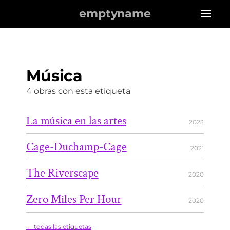
emptyname
Música
4 obras con esta etiqueta
La música en las artes
2023
Cage-Duchamp-Cage
2021
The Riverscape
2020
Zero Miles Per Hour
2020
← todas las etiquetas