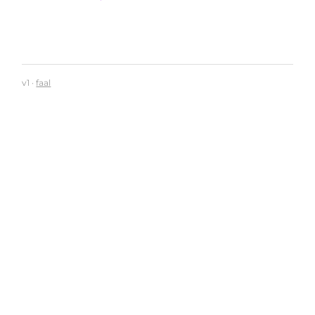
v1 ·
faal